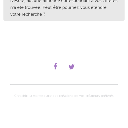
Désolé, aucune annonce correspondant à vos critères
n'a été trouvée. Peut-être pourriez-vous étendre
votre recherche ?
Creachic, la marketplace des créations de vos créateurs préférés