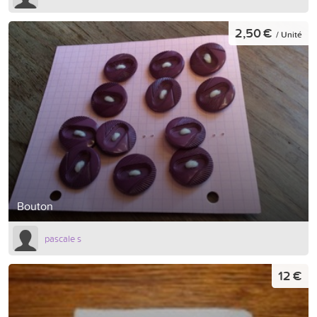
2,50 €
/ Unité
Bouton
pascale s
12 €