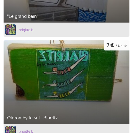
"Le grand bain"
brigitte b
7 €
/ Unité
Oleron by le sel...Biarritz
brigitte b