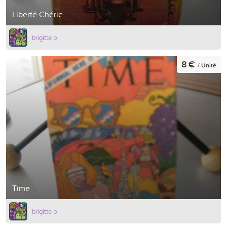
Liberté Chérie
brigitte b
8 €
/ Unité
Time
brigitte b