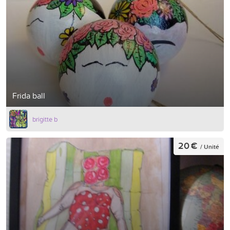
Frida ball
brigitte b
20 €
/ Unité