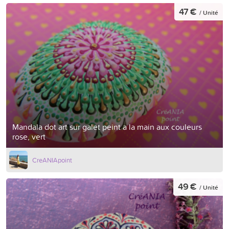
47 €
/ Unité
Mandala dot art sur galet peint a la main aux couleurs
rose, vert
CreANIApoint
49 €
/ Unité