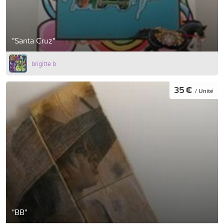
"Santa Cruz"
brigitte b
35 €
/ Unité
"BB"