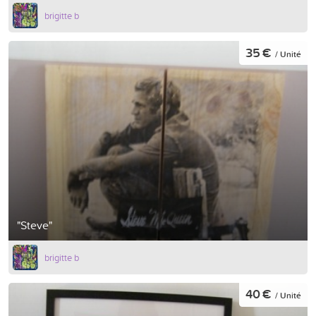
brigitte b
35 €
/ Unité
"Steve"
brigitte b
40 €
/ Unité