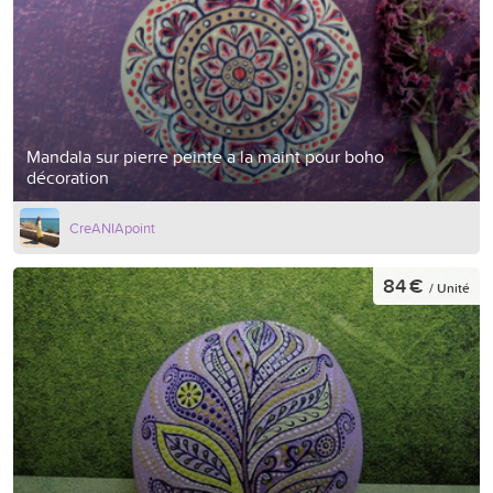
Mandala sur pierre peinte a la maint pour boho
décoration
CreANIApoint
84 €
/ Unité