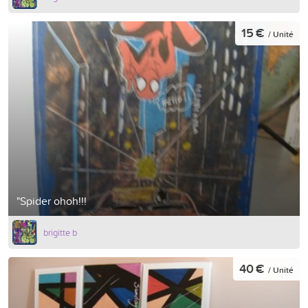
15 €
/ Unité
"Spider ohoh!!!
brigitte b
40 €
/ Unité