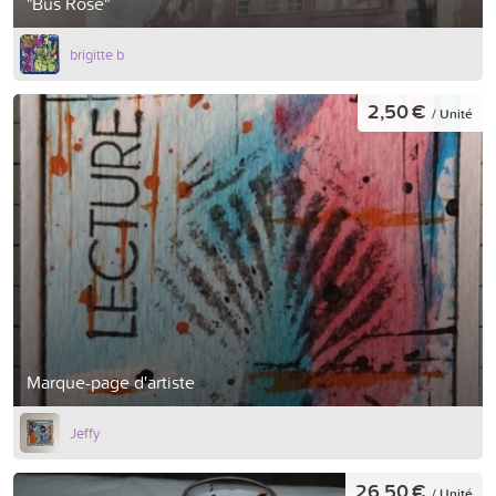
"Bus Rose"
brigitte b
2,50 €
/ Unité
Marque-page d'artiste
Jeffy
26,50 €
/ Unité