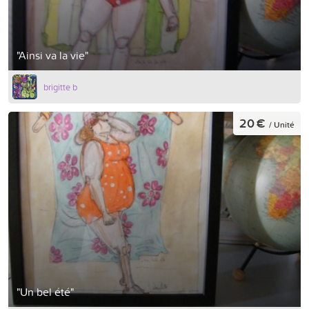
"Ainsi va la vie"
brigitte b
20 €
/ Unité
"Un bel été"