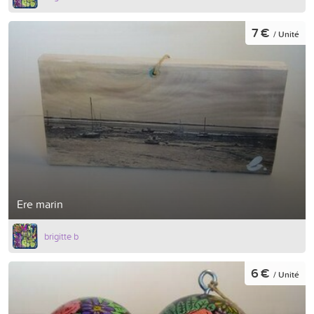
7 €
/ Unité
Ere marin
brigitte b
6 €
/ Unité