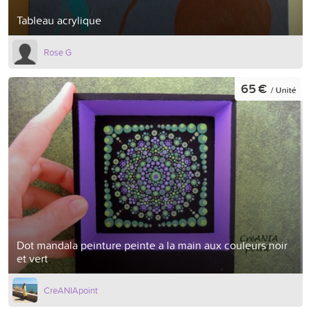
Tableau acrylique
Rose G
65 €
/ Unité
Dot mandala peinture peinte a la main aux couleurs noir
et vert
CreANIApoint