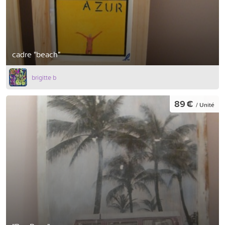
cadre "beach"
brigitte b
89 €
/ Unité