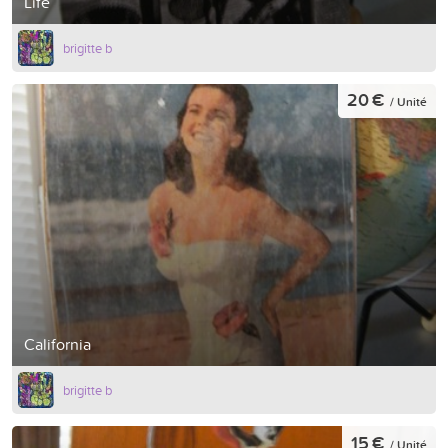
Life
brigitte b
20 €
/ Unité
California
brigitte b
15 €
/ Unité