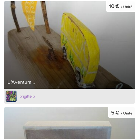
10 €
/ Unité
L 'Aventura...
brigitte b
5 €
/ Unité