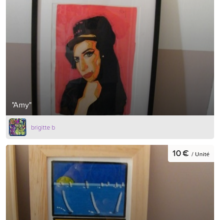
"Amy"
brigitte b
10 €
/ Unité