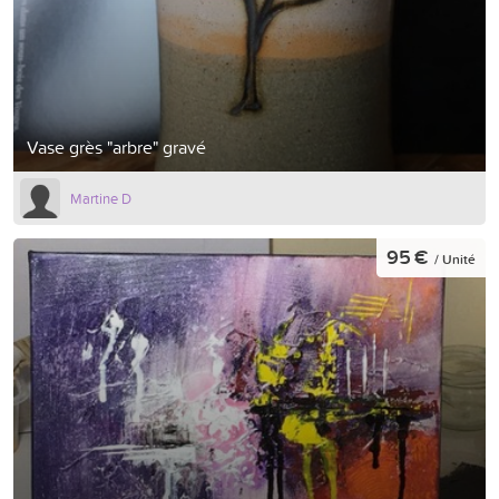
Vase grès "arbre" gravé
Martine D
95 €
/ Unité