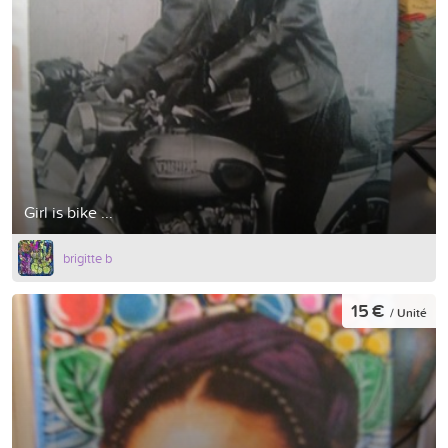
Girl is bike ...
brigitte b
15 €
/ Unité