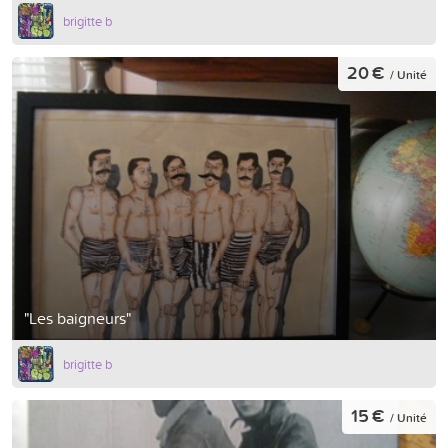
brigitte b
20 €
/ Unité
"Les baigneurs"
brigitte b
15 €
/ Unité