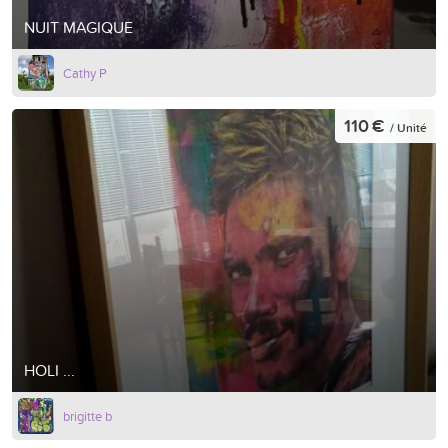
NUIT MAGIQUE
Cathy P
110 €
/ Unité
HOLI ...
brigitte b