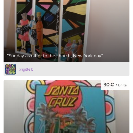
"Sunday as other to the church, New York day"
brigitte b
30 €
/ Unité