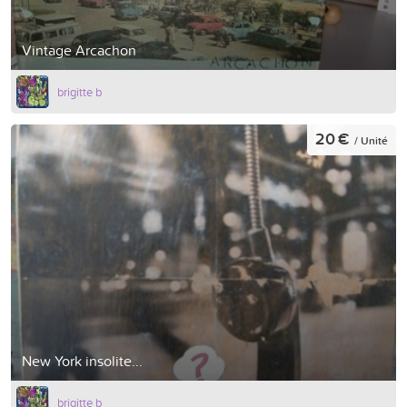
Vintage Arcachon
brigitte b
20 €
/ Unité
New York insolite...
brigitte b