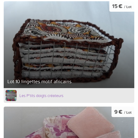
15 €
/ Lot
Lot 10 lingettes motif africains
Les P'tits doigts créateurs
9 €
/ Lot