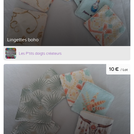
Lingettes boho
Les P'tits doigts créateurs
10 €
/ Lot