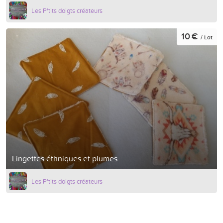
Les P'tits doigts créateurs
10 €
/ Lot
Lingettes éthniques et plumes
Les P'tits doigts créateurs