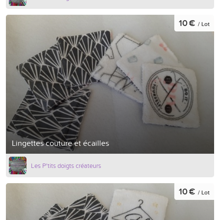
10 €
/ Lot
Lingettes couture et écailles
Les P'tits doigts créateurs
10 €
/ Lot