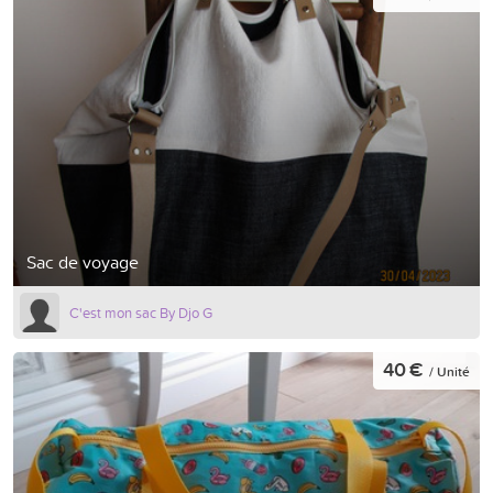
Sac de voyage
C'est mon sac By Djo G
40 €
/ Unité