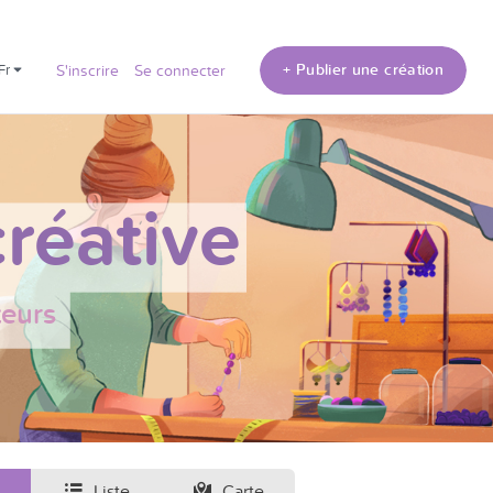
+ Publier une création
fr
S'inscrire
Se connecter
réative
teurs
Liste
Carte