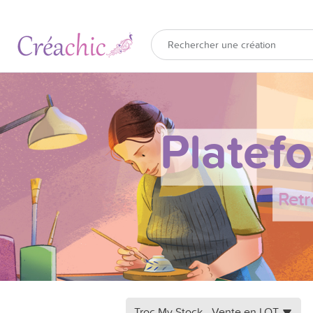
Platef
Retr
Troc My Stock - Vente en LOT