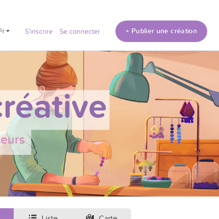
+ Publier une création
fr
S'inscrire
Se connecter
réative
teurs
Liste
Carte