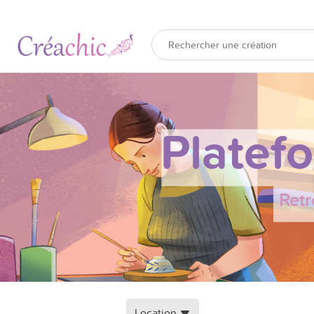
Platef
Retr
Location