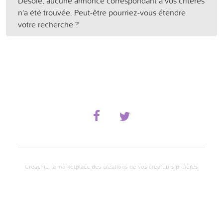
Désolé, aucune annonce correspondant à vos critères
n'a été trouvée. Peut-être pourriez-vous étendre
votre recherche ?
Creachic, la marketplace des créations de vos créateurs préférés