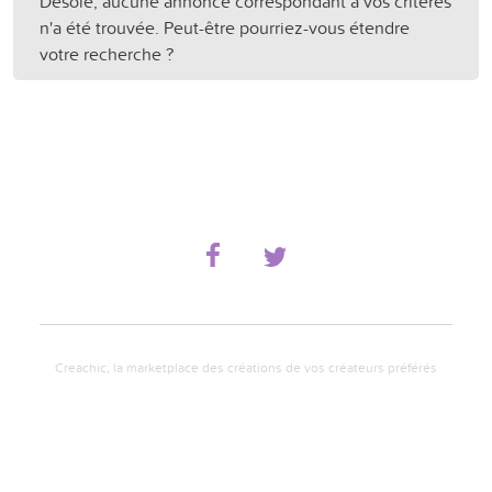
Désolé, aucune annonce correspondant à vos critères
n'a été trouvée. Peut-être pourriez-vous étendre
votre recherche ?
Creachic, la marketplace des créations de vos créateurs préférés