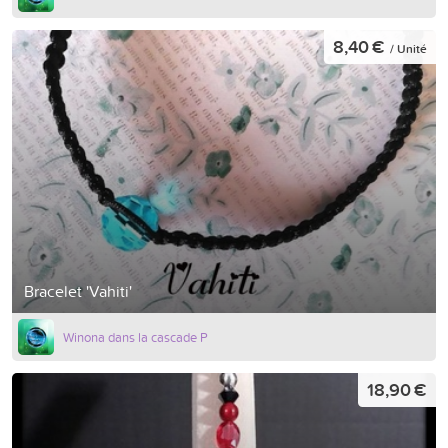
8,40 €
/ Unité
Bracelet 'Vahiti'
Winona dans la cascade P
18,90 €