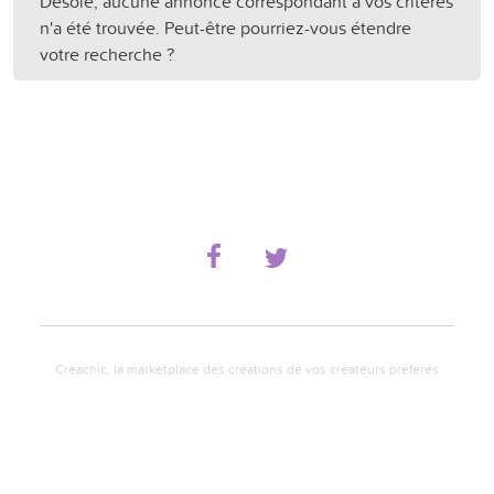
Désolé, aucune annonce correspondant à vos critères
n'a été trouvée. Peut-être pourriez-vous étendre
votre recherche ?
Creachic, la marketplace des créations de vos créateurs préférés