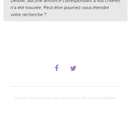
Désolé, aucune annonce correspondant à vos critères
n'a été trouvée. Peut-être pourriez-vous étendre
votre recherche ?
Creachic, la marketplace des créations de vos créateurs préférés