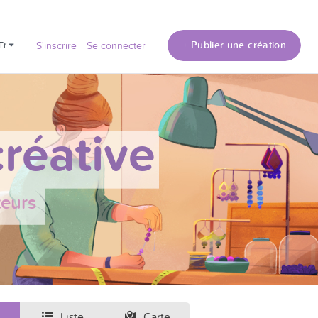
+ Publier une création
fr
S'inscrire
Se connecter
réative
teurs
Liste
Carte