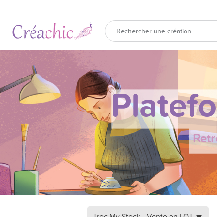
Platef
Retr
Troc My Stock - Vente en LOT