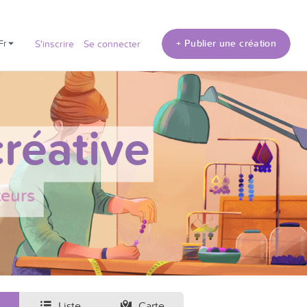
+ Publier une création
fr
S'inscrire
Se connecter
réative
teurs
Liste
Carte