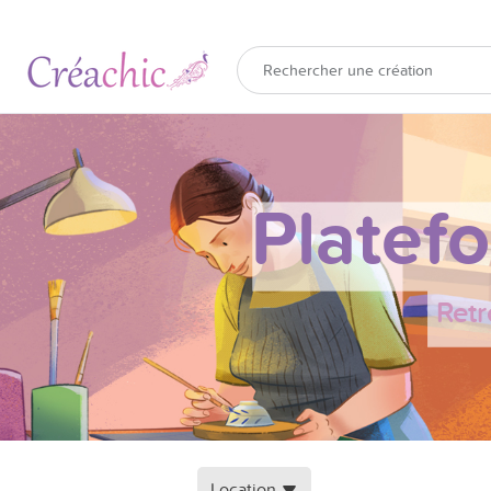
Platef
Retr
Location