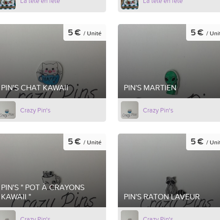
La tête en fête
La tête en fête
5 €
5 €
/ Unité
/ Uni
PIN'S CHAT KAWAII
PIN'S MARTIEN
Crazy Pin's
Crazy Pin's
5 €
5 €
/ Unité
/ Uni
PIN'S " POT À CRAYONS
KAWAII "
PIN'S RATON LAVEUR
Crazy Pin's
Crazy Pin's