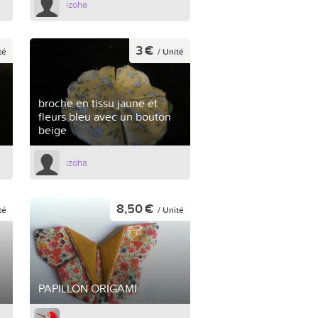
izoha
3 €
té
/ Unité
broche en tissu jaune et
n
fleurs bleu avec un bouton
beige
izoha
8,50 €
té
/ Unité
PAPILLON ORIGAMI