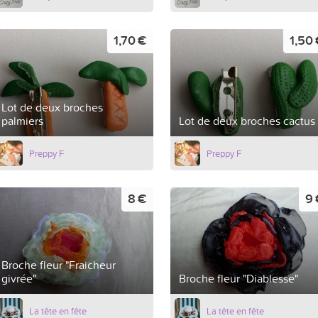
1,70 €
1,50
Lot de deux broches
palmiers
Lot de deux broches cactus
Preppy F
Preppy F
8 €
9 
Broche fleur "Fraicheur
givrée"
Broche fleur "Diablesse"
La tête en fête
La tête en fête