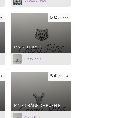
La tête en fête
5 €
té
/ Unité
PIN'S " OURS "
Crazy Pin's
5 €
té
/ Unité
PIN'S CRÂNE DE BUFFLE
Crazy Pin's