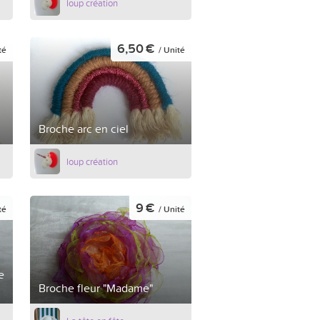
loup création
6,50 €
té
/ Unité
Broche arc en ciel
loup création
9 €
té
/ Unité
e
Broche fleur "Madame"