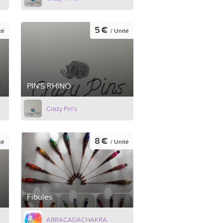
5 €
té
/ Unité
PIN'S RHINO
Crazy Pin's
8 €
té
/ Unité
Fibules
ABRACADACHAKRA