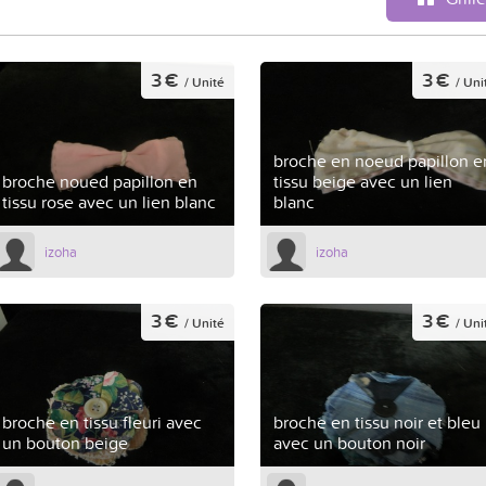
3 €
3 €
/ Unité
/ Uni
broche en noeud papillon e
broche noued papillon en
tissu beige avec un lien
tissu rose avec un lien blanc
blanc
izoha
izoha
3 €
3 €
/ Unité
/ Uni
broche en tissu fleuri avec
broche en tissu noir et bleu
un bouton beige
avec un bouton noir