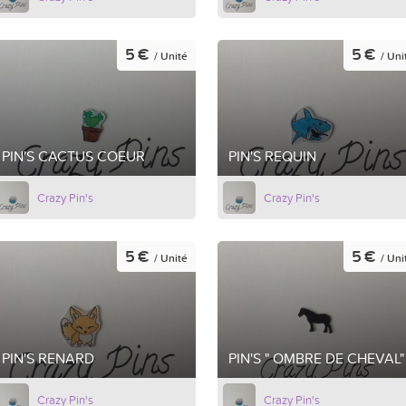
5 €
5 €
/ Unité
/ Uni
PIN'S CACTUS COEUR
PIN'S REQUIN
Crazy Pin's
Crazy Pin's
5 €
5 €
/ Unité
/ Uni
PIN'S RENARD
PIN'S " OMBRE DE CHEVAL"
Crazy Pin's
Crazy Pin's