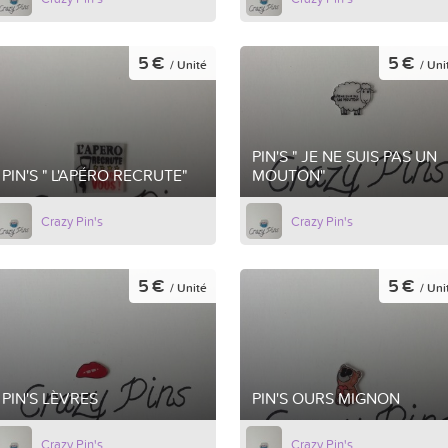
5 €
5 €
/ Unité
/ Uni
PIN'S " JE NE SUIS PAS UN
PIN'S " L'APÉRO RECRUTE"
MOUTON"
Crazy Pin's
Crazy Pin's
5 €
5 €
/ Unité
/ Uni
PIN'S LÈVRES
PIN'S OURS MIGNON
Crazy Pin's
Crazy Pin's