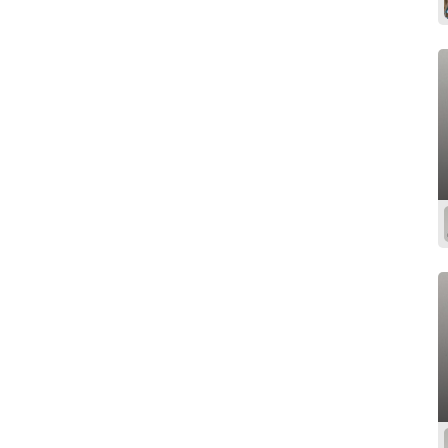
Poitou-Charentes
Provence-Alpes-Côte d'Azur
Rhône-Alpes
Guadeloupe
Martinique
Guyane
Réunion
Union europeenne
International