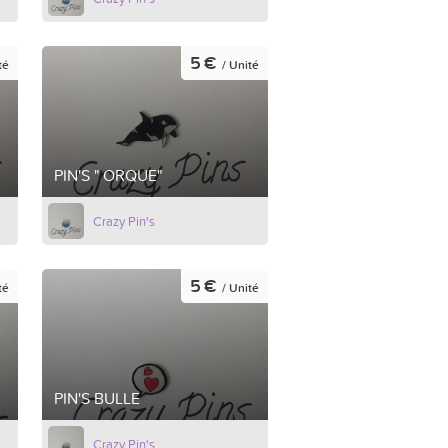
5 €
té
/ Unité
PIN'S " ORQUE"
Crazy Pin's
5 €
té
/ Unité
PIN'S BULLE
Crazy Pin's