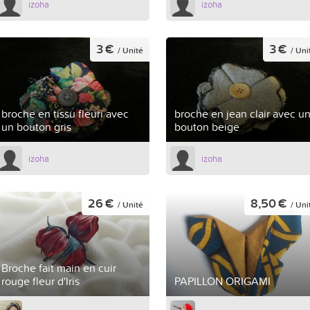
izoha
izoha
3 €
3 €
/ Unité
/ Uni
broche en tissu fleuri avec
broche en jean clair avec u
un bouton gris
bouton beige
izoha
izoha
26 €
8,50 €
/ Unité
/ Uni
Broche fait main en cuir
rouge fleur d'Iris
PAPILLON ORIGAMI