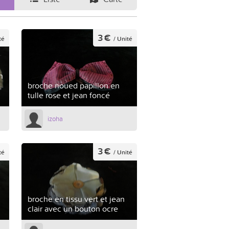
3 €
té
/ Unité
n
broche noued papillon en
tulle rose et jean foncé
izoha
3 €
té
/ Unité
broche en tissu vert et jean
clair avec un bouton ocre