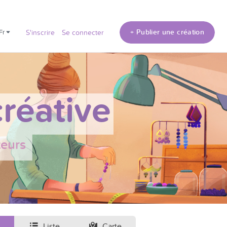
+ Publier une création
fr
S'inscrire
Se connecter
réative
teurs
Liste
Carte