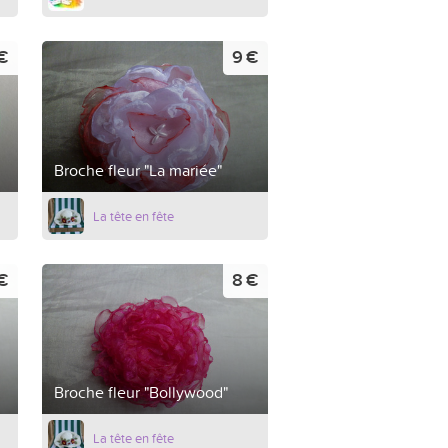
 €
9 €
Broche fleur "La mariée"
La tête en fête
€
8 €
Broche fleur "Bollywood"
La tête en fête