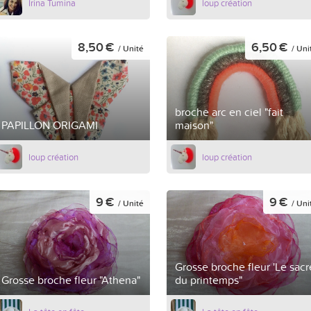
Irina Tumina
loup création
8,50 €
6,50 €
/ Unité
/ Uni
broche arc en ciel "fait
PAPILLON ORIGAMI
maison"
loup création
loup création
9 €
9 €
/ Unité
/ Uni
Grosse broche fleur 'Le sacr
Grosse broche fleur "Athena"
du printemps"