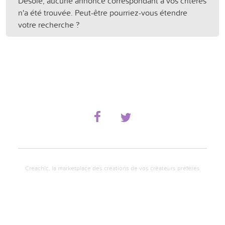
Désolé, aucune annonce correspondant à vos critères
n'a été trouvée. Peut-être pourriez-vous étendre
votre recherche ?
Creachic, la marketplace des créations de vos créateurs préférés