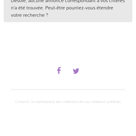
Désolé, aucune annonce correspondant à vos critères
n'a été trouvée. Peut-être pourriez-vous étendre
votre recherche ?
Creachic, la marketplace des créations de vos créateurs préférés