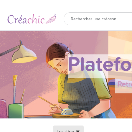
Platef
Retr
Location