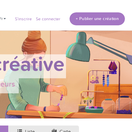
+ Publier une création
fr
S'inscrire
Se connecter
réative
teurs
Liste
Carte