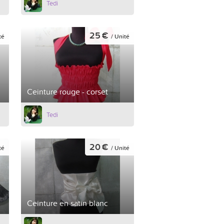
Tedi
25 €
té
/ Unité
Ceinture rouge - corset
Tedi
20 €
té
/ Unité
Ceinture en satin blanc