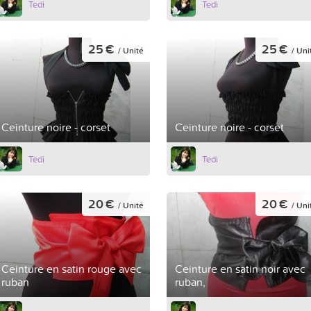
Tedi
Tedi
25 €
25 €
/ Unité
/ Uni
Ceinture noire - corset
Ceinture noire - corset
Tedi
Tedi
20 €
20 €
/ Unité
/ Uni
Ceinture en satin rouge avec
Ceinture en satin noir avec
ruban
ruban,