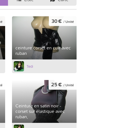
30 €
té
/ Unité
n
ceinture corset en cuir avec
ruban
Tedi
25 €
té
/ Unité
Ceinture en satin noir -
corset sur élastique avec
ruban,