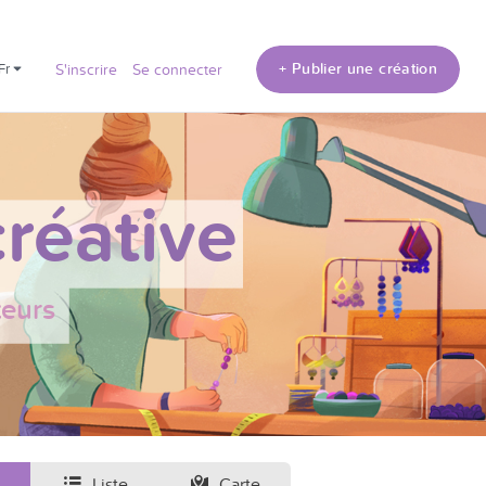
+ Publier une création
fr
S'inscrire
Se connecter
réative
teurs
Liste
Carte