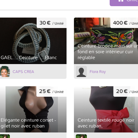
30 €
400 €
/ Unité
/ Uni
Ceinture brodée main sur u
fond en soie intérieur cuir
GAEL.....Ceinture......Blanc
réglable
CAPS CREA
Flora Roy
25 €
20 €
/ Unité
/ Uni
Elégante ceinture corset -
Ceinture textile rouge noir
gilet noir avec ruban
avec ruban,