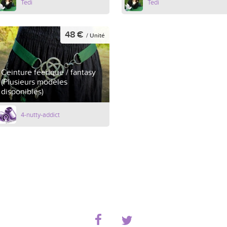
Tedi
Tedi
48 €
/ Unité
Ceinture féerique / fantasy
(Plusieurs modèles
disponibles)
4-nutty-addict