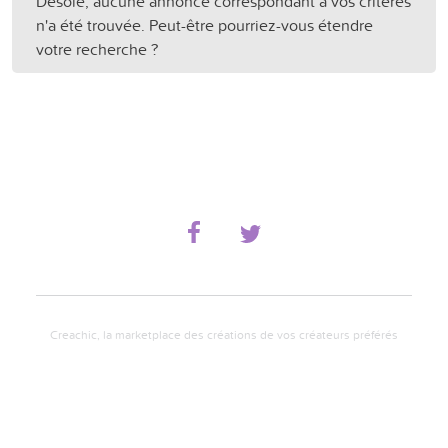
Désolé, aucune annonce correspondant à vos critères
n'a été trouvée. Peut-être pourriez-vous étendre
votre recherche ?
Creachic, la marketplace des créations de vos créateurs préférés