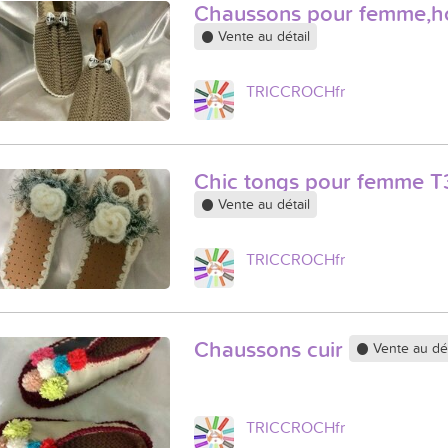
Chaussons pour femme,
Vente au détail
TRICCROCHfr
Chic tongs pour femme T
Vente au détail
TRICCROCHfr
Chaussons cuir
Vente au dét
TRICCROCHfr