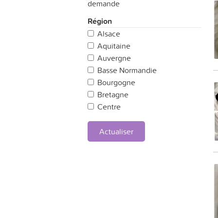
demande
Région
Alsace
Aquitaine
Auvergne
Basse Normandie
Bourgogne
Bretagne
Centre
Champagne Ardennes
Corse
Actualiser
Franche Comté
Haute Normandie
Ile de France
Languedoc-Roussillon
Limousin
Lorraine
Midi-Pyrénées