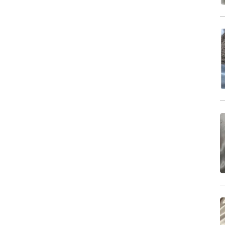
Nord-Pas-de-Calais
Pays de la Loire
Picardie
Poitou-Charentes
Provence-Alpes-Côte d'Azur
Rhône-Alpes
Guadeloupe
Martinique
Guyane
Réunion
Union europeenne
International