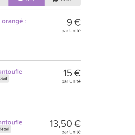
9 €
 orangé :
par Unité
15 €
antoufle
tail
par Unité
13,50 €
antoufle
étail
par Unité