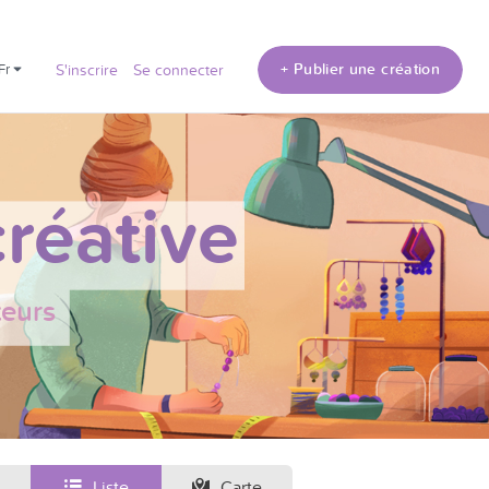
+ Publier une création
fr
S'inscrire
Se connecter
réative
teurs
Liste
Carte