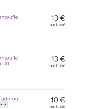
13 €
antoufle
par Unité
13 €
antoufle
u 41
par Unité
10 €
t ado ou
étail
par Unité