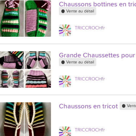
Chaussons bottines en tri
Vente au détail
TRICCROCHfr
Grande Chaussettes pour 
Vente au détail
TRICCROCHfr
Chaussons en tricot
Vente
TRICCROCHfr