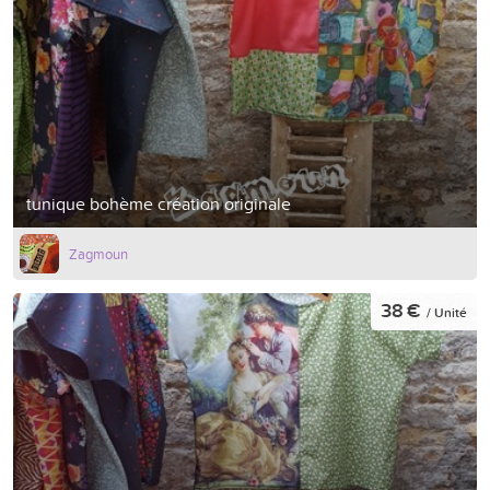
tunique bohème création originale
Zagmoun
38 €
/ Unité