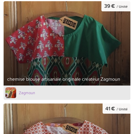
39 €
/ Unité
chemise blouse artisanale originale créateur Zagmoun
Zagmoun
41 €
/ Unité