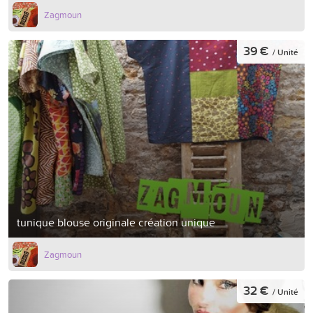
Zagmoun
39 €
/ Unité
tunique blouse originale création unique
Zagmoun
32 €
/ Unité