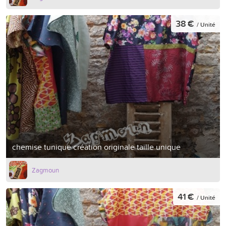
38 €
/ Unité
chemise tunique création originale taille unique
Zagmoun
41 €
/ Unité