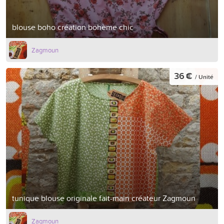
blouse boho création bohème chic
Zagmoun
36 €
/ Unité
tunique blouse originale fait-main créateur Zagmoun
Zagmoun