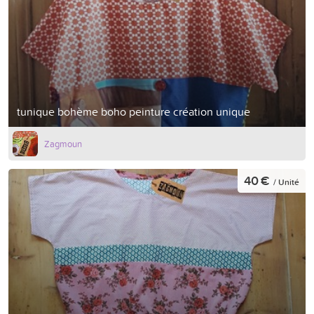
tunique bohème boho peinture création unique
Zagmoun
40 €
/ Unité