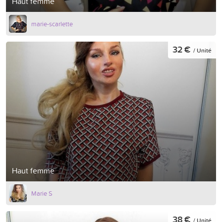
Haut femme
marie-scarlette
32 €
/ Unité
Haut femme
Marie S
38 €
/ Unité