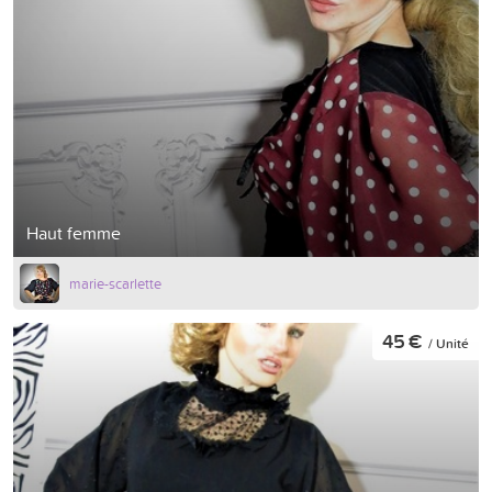
Haut femme
marie-scarlette
45 €
/ Unité