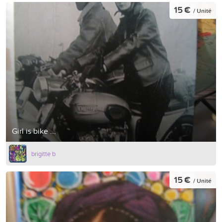
15 €
/ Unité
Girl is bike ...
brigitte b
15 €
/ Unité