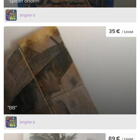
"Spider ohoh!!!
brigitte b
35 €
/ Unité
"BB"
brigitte b
89 €
/ Unité