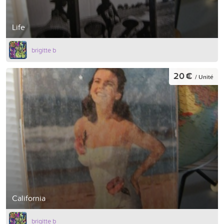
Life
brigitte b
20 €
/ Unité
California
brigitte b