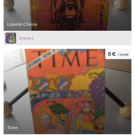
Liberté Chérie
brigitte b
8 €
/ Unité
Time