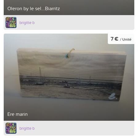
Oleron by le sel...Biarritz
brigitte b
7 €
/ Unité
Ere marin
brigitte b