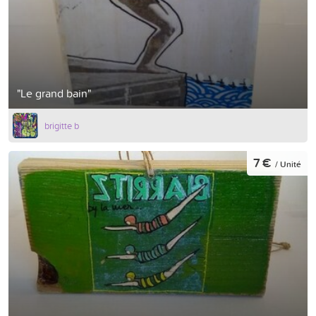
"Le grand bain"
brigitte b
7 €
/ Unité