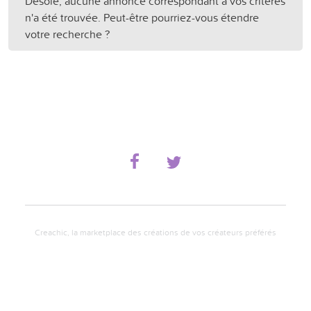
Désolé, aucune annonce correspondant à vos critères
n'a été trouvée. Peut-être pourriez-vous étendre
votre recherche ?
Creachic, la marketplace des créations de vos créateurs préférés