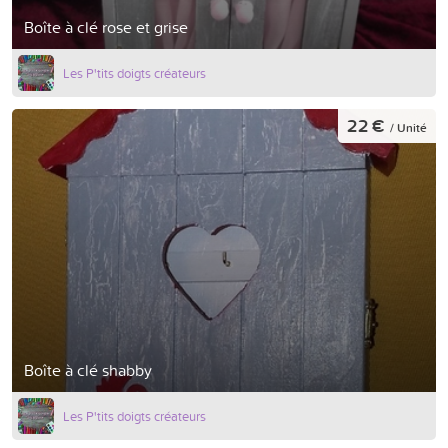
Boîte à clé rose et grise
Les P'tits doigts créateurs
22 €
/ Unité
Boîte à clé shabby
Les P'tits doigts créateurs