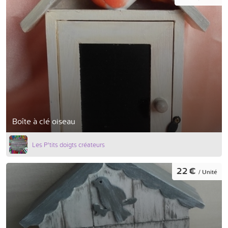
Boîte à clé oiseau
Les P'tits doigts créateurs
22 €
/ Unité