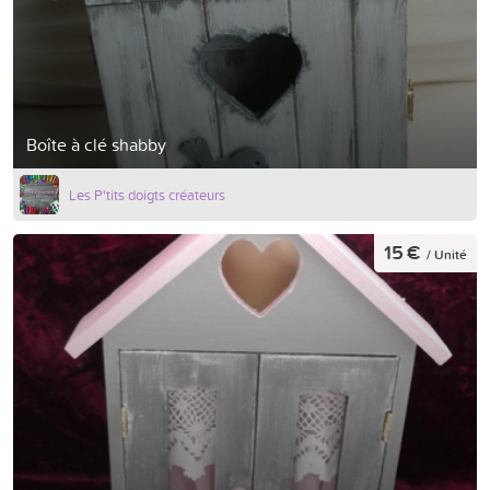
Boîte à clé shabby
Les P'tits doigts créateurs
15 €
/ Unité