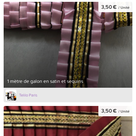
3,50 €
/ Unité
1 mètre de galon en satin et sequins
Telilo Paris
3,50 €
/ Unité