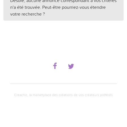
Désolé, aucune annonce correspondant à vos critères
n'a été trouvée. Peut-être pourriez-vous étendre
votre recherche ?
Creachic, la marketplace des créations de vos créateurs préférés