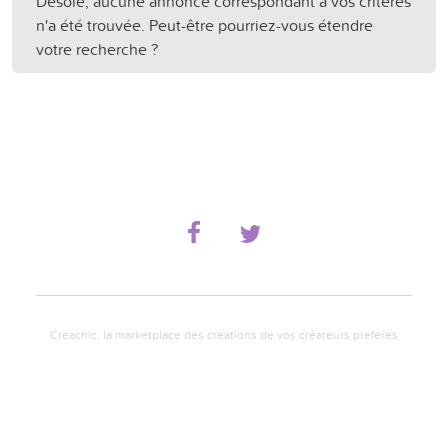
Désolé, aucune annonce correspondant à vos critères
n'a été trouvée. Peut-être pourriez-vous étendre
votre recherche ?
Creachic, la marketplace des créations de vos créateurs préférés