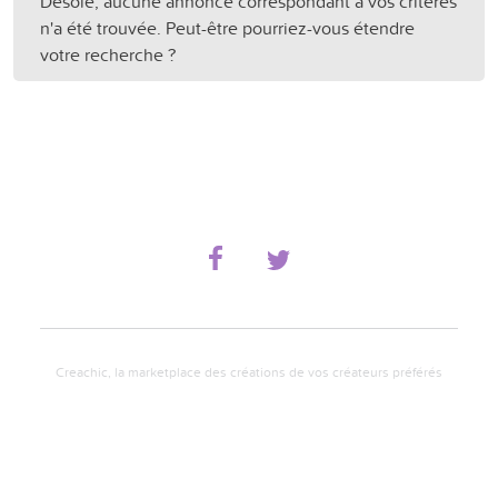
Désolé, aucune annonce correspondant à vos critères
n'a été trouvée. Peut-être pourriez-vous étendre
votre recherche ?
Creachic, la marketplace des créations de vos créateurs préférés