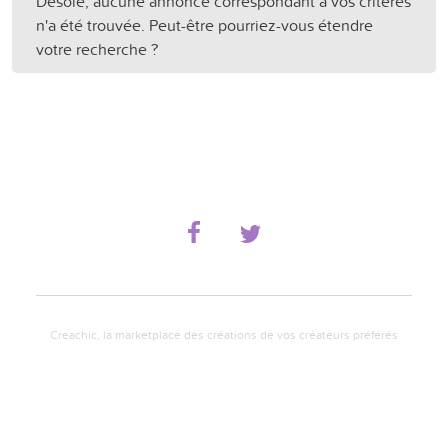
Désolé, aucune annonce correspondant à vos critères
n'a été trouvée. Peut-être pourriez-vous étendre
votre recherche ?
Creachic, la marketplace des créations de vos créateurs préférés