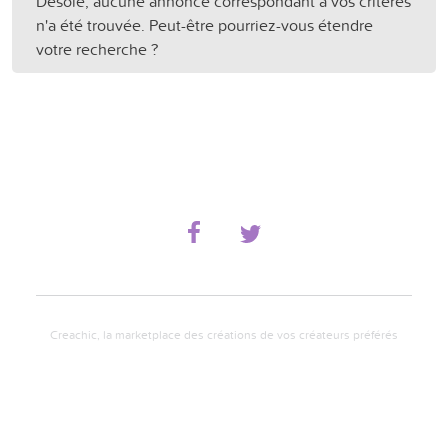
Désolé, aucune annonce correspondant à vos critères
n'a été trouvée. Peut-être pourriez-vous étendre
votre recherche ?
Creachic, la marketplace des créations de vos créateurs préférés