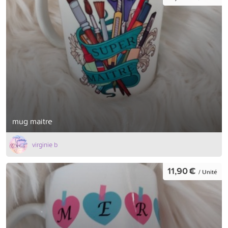
mug maitre
virginie b
11,90 €
/ Unité