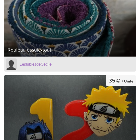
Rouleau essuie-tout
LeslubiesdeCécile
35 €
/ Unité