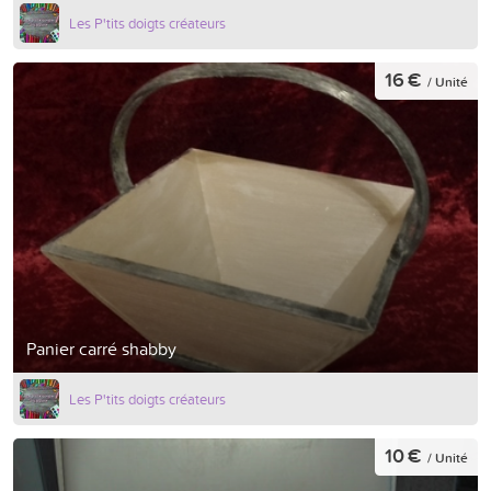
Les P'tits doigts créateurs
16 €
/ Unité
Panier carré shabby
Les P'tits doigts créateurs
10 €
/ Unité