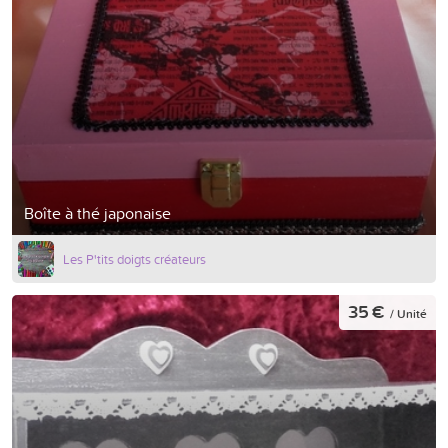
Boîte à thé japonaise
Les P'tits doigts créateurs
35 €
/ Unité