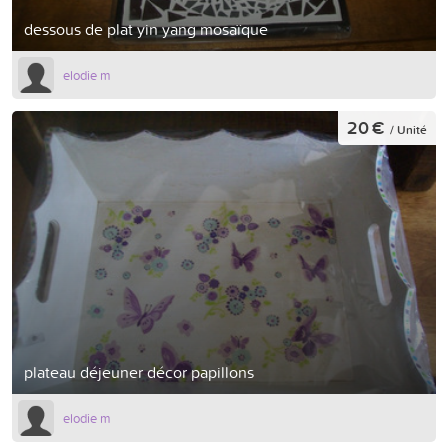
dessous de plat yin yang mosaïque
elodie m
20 €
/ Unité
plateau déjeuner décor papillons
elodie m