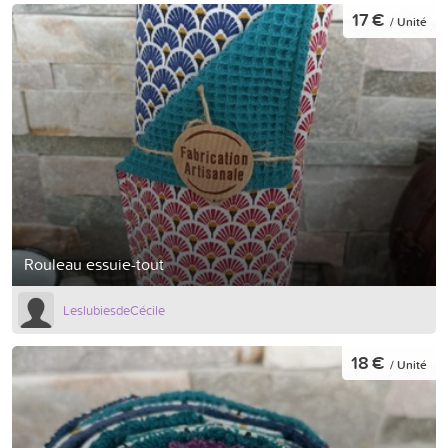
17 €
/ Unité
Rouleau essuie-tout
LeslubiesdeCécile
18 €
/ Unité