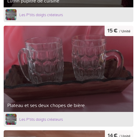
Lutrin pupitre de cuisine
Les P'tits doigts créateurs
15 €
/ Unité
Plateau et ses deux chopes de bière
Les P'tits doigts créateurs
14 €
/ Unité