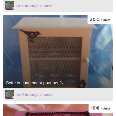
Les P'tits doigts créateurs
20 €
/ Unité
Boîte de rangement pour oeufs
Les P'tits doigts créateurs
18 €
/ Unité