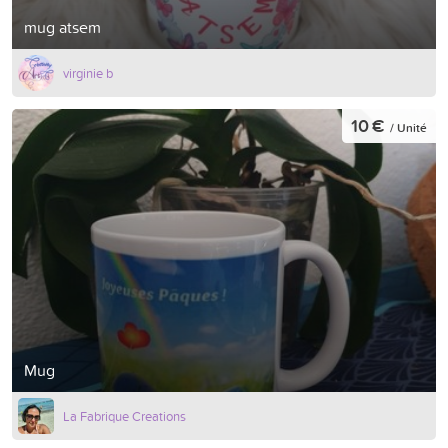
mug atsem
virginie b
10 €
/ Unité
Mug
La Fabrique Creations