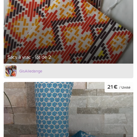
Sacs à vrac - lot de 2
GisAiledange
21 €
/ Unité