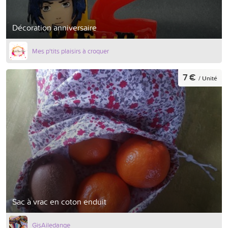
Décoration anniversaire
Mes p'tits plaisirs à croquer
7 €
/ Unité
Sac à vrac en coton enduit
GisAiledange