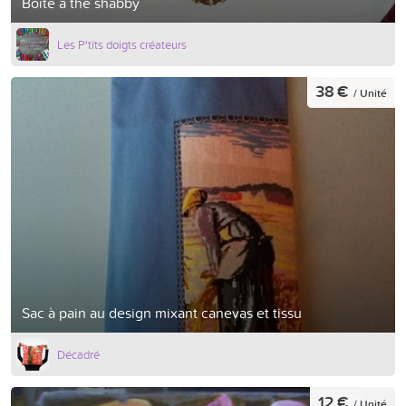
Boîte à thé shabby
Les P'tits doigts créateurs
38 €
/ Unité
Sac à pain au design mixant canevas et tissu
Décadré
12 €
/ Unité