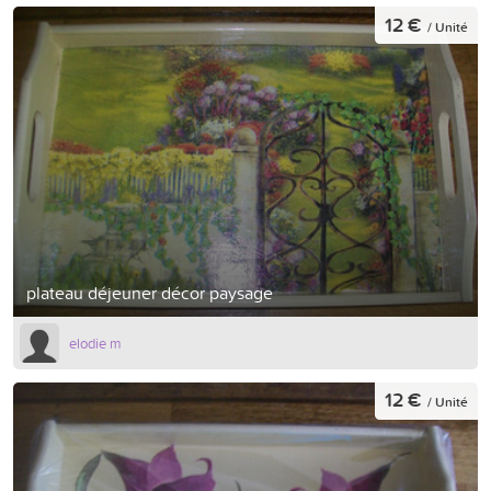
12 €
/ Unité
plateau déjeuner décor paysage
elodie m
12 €
/ Unité