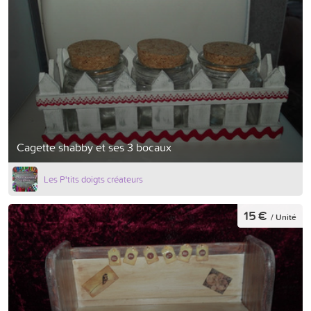
Cagette shabby et ses 3 bocaux
Les P'tits doigts créateurs
15 €
/ Unité