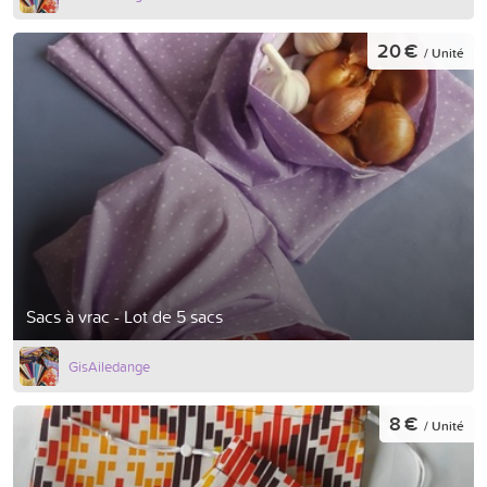
20 €
/ Unité
Sacs à vrac - Lot de 5 sacs
GisAiledange
8 €
/ Unité