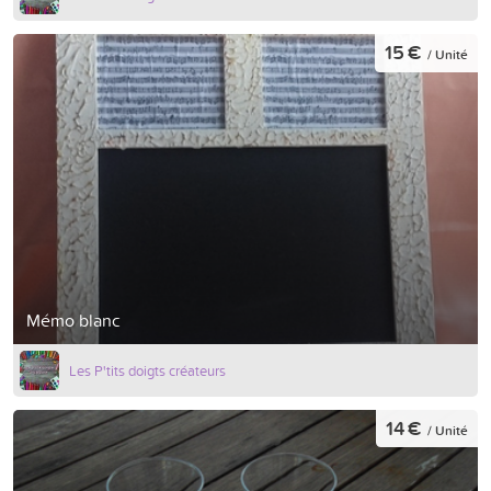
15 €
/ Unité
Mémo blanc
Les P'tits doigts créateurs
14 €
/ Unité