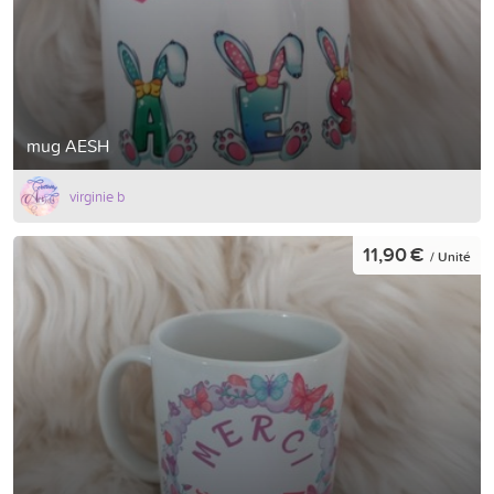
mug AESH
virginie b
11,90 €
/ Unité