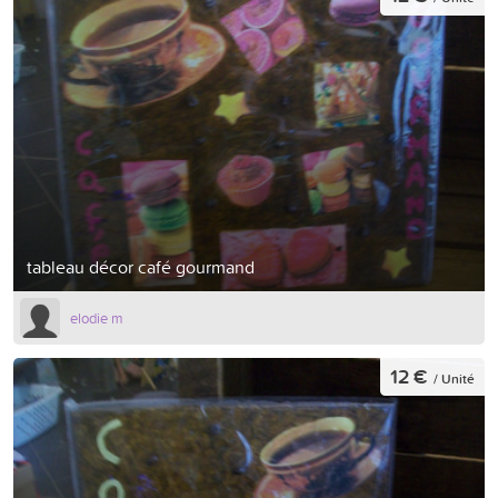
tableau décor café gourmand
elodie m
12 €
/ Unité