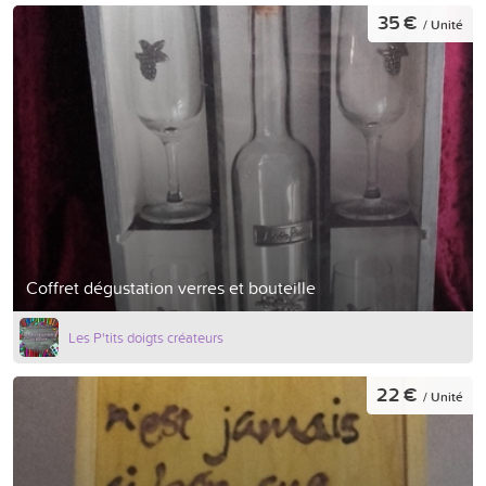
35 €
/ Unité
Coffret dégustation verres et bouteille
Les P'tits doigts créateurs
22 €
/ Unité