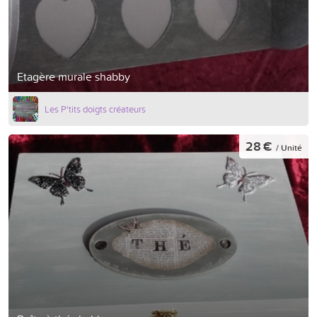
Etagère murale shabby
Les P'tits doigts créateurs
28 €
/ Unité