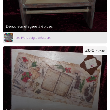
Dérouleur étagère à épices
Les P'tits doigts créateurs
20 €
/ Unité