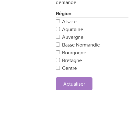
demande
Région
Alsace
Aquitaine
Auvergne
Basse Normandie
Bourgogne
Bretagne
Centre
Champagne Ardennes
Corse
Actualiser
Franche Comté
Haute Normandie
Ile de France
Languedoc-Roussillon
Limousin
Lorraine
Midi-Pyrénées