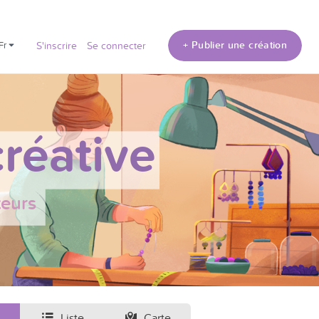
+ Publier une création
fr
S'inscrire
Se connecter
réative
teurs
Liste
Carte