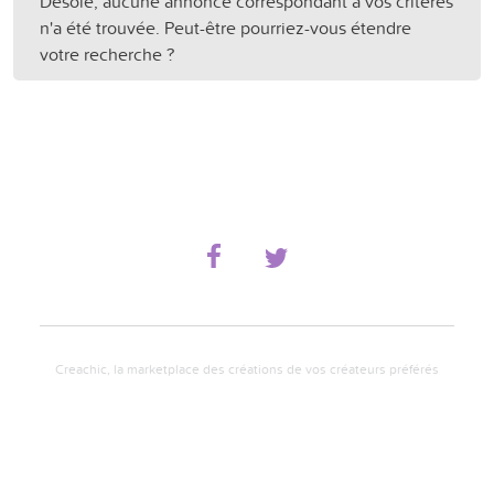
Désolé, aucune annonce correspondant à vos critères
n'a été trouvée. Peut-être pourriez-vous étendre
votre recherche ?
Creachic, la marketplace des créations de vos créateurs préférés