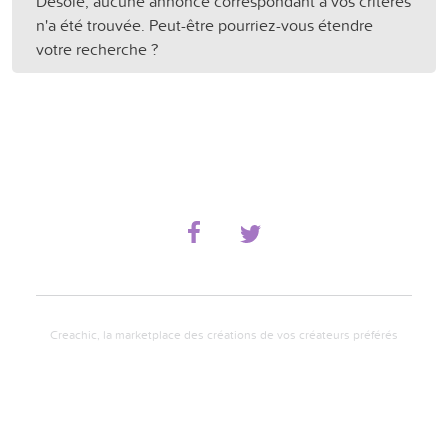
Désolé, aucune annonce correspondant à vos critères
n'a été trouvée. Peut-être pourriez-vous étendre
votre recherche ?
Creachic, la marketplace des créations de vos créateurs préférés