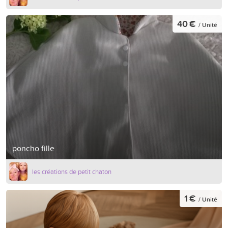
40 €
/ Unité
poncho fille
les créations de petit chaton
1 €
/ Unité