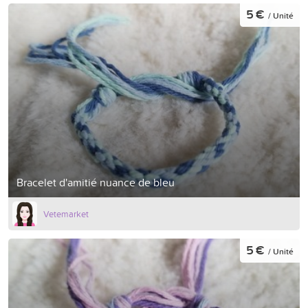
5 €
/ Unité
Bracelet d'amitié nuance de bleu
Vetemarket
5 €
/ Unité