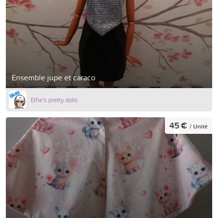
Ensemble jupe et caraco
Elfie's pretty dolls
45 €
/ Unité