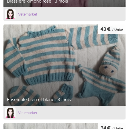
Brassière kimono rose : 3 mois
Vetemarket
43 €
/ Unité
Ensemble bleu et blanc : 3 mois
Vetemarket
34 €
/ Unité