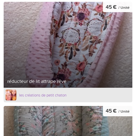
45 €
/ Unité
réducteur de lit attrape rêve
les créations de petit chaton
45 €
/ Unité