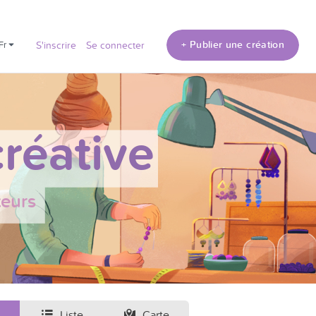
+ Publier une création
fr
S'inscrire
Se connecter
réative
teurs
Liste
Carte