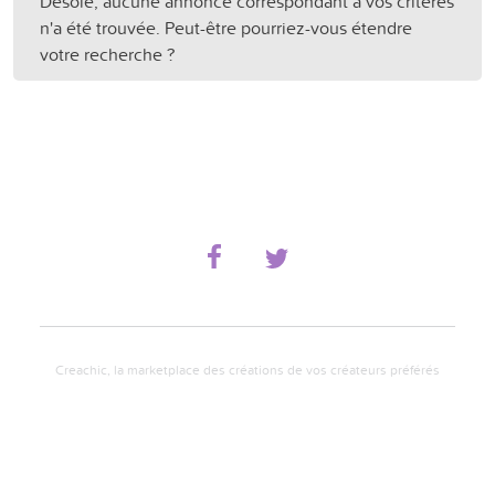
Désolé, aucune annonce correspondant à vos critères
n'a été trouvée. Peut-être pourriez-vous étendre
votre recherche ?
Creachic, la marketplace des créations de vos créateurs préférés