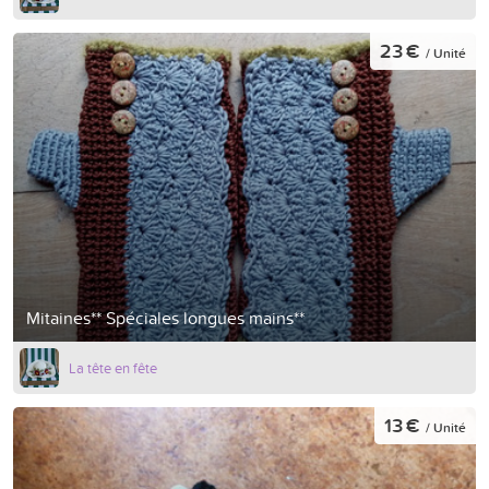
23 €
/ Unité
Mitaines** Spéciales longues mains**
La tête en fête
13 €
/ Unité