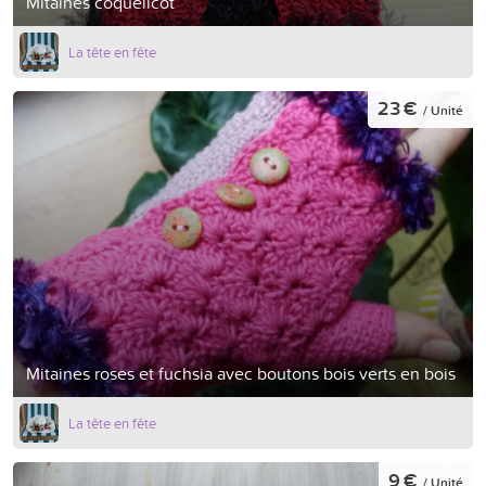
Mitaines coquelicot
La tête en fête
23 €
/ Unité
Mitaines roses et fuchsia avec boutons bois verts en bois
La tête en fête
9 €
/ Unité