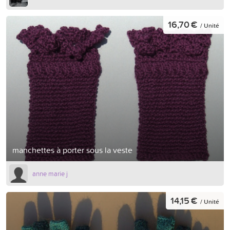
16,70 €
/ Unité
manchettes à porter sous la veste
anne marie j
14,15 €
/ Unité