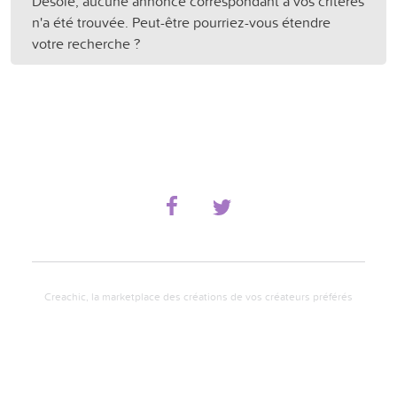
Désolé, aucune annonce correspondant à vos critères
n'a été trouvée. Peut-être pourriez-vous étendre
votre recherche ?
Creachic, la marketplace des créations de vos créateurs préférés