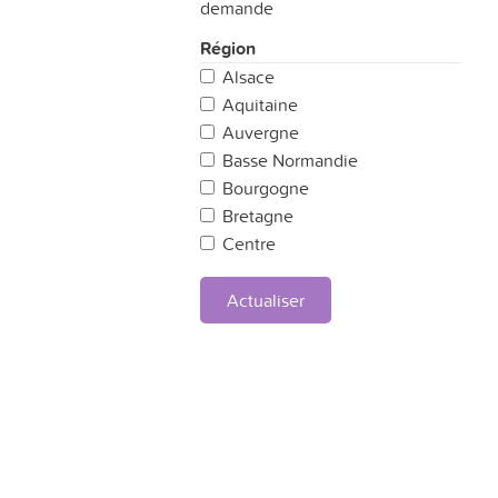
demande
Région
Alsace
Aquitaine
Auvergne
Basse Normandie
Bourgogne
Bretagne
Centre
Champagne Ardennes
Corse
Actualiser
Franche Comté
Haute Normandie
Ile de France
Languedoc-Roussillon
Limousin
Lorraine
Midi-Pyrénées