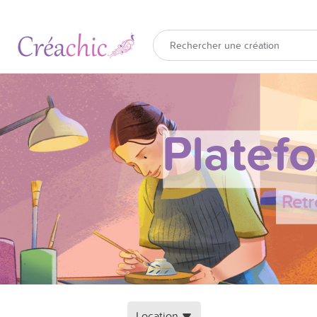
Platef
Retr
Location