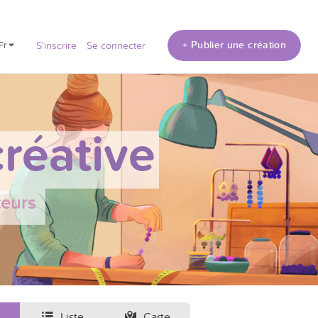
+ Publier une création
fr
S'inscrire
Se connecter
réative
teurs
Liste
Carte