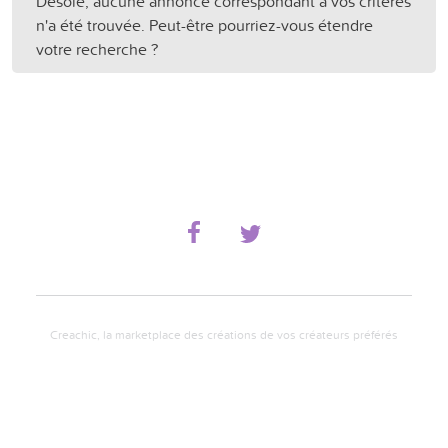
Désolé, aucune annonce correspondant à vos critères
n'a été trouvée. Peut-être pourriez-vous étendre
votre recherche ?
Creachic, la marketplace des créations de vos créateurs préférés