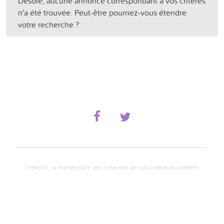
Désolé, aucune annonce correspondant à vos critères
n'a été trouvée. Peut-être pourriez-vous étendre
votre recherche ?
Creachic, la marketplace des créations de vos créateurs préférés