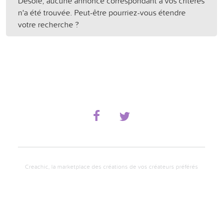
Désolé, aucune annonce correspondant à vos critères
n'a été trouvée. Peut-être pourriez-vous étendre
votre recherche ?
Creachic, la marketplace des créations de vos créateurs préférés