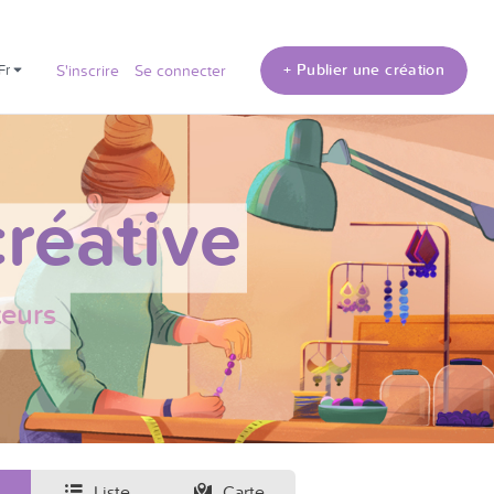
+ Publier une création
fr
S'inscrire
Se connecter
réative
teurs
Liste
Carte