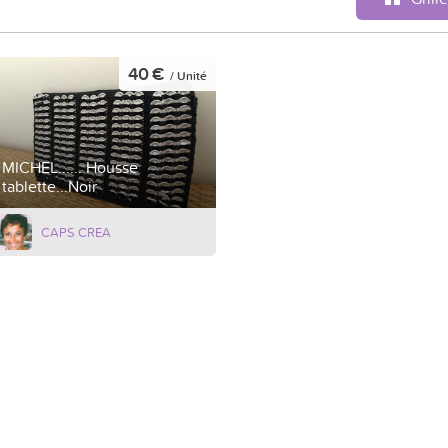
40 €
/ Unité
MICHEL...... Housse
tablette...Noir
CAPS CREA