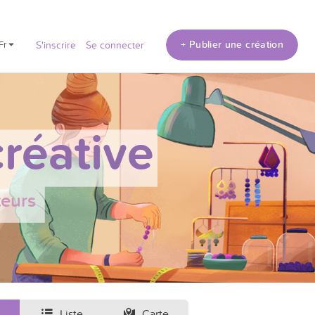
+ Publier une création
fr
S'inscrire
Se connecter
réative
teurs
Liste
Carte