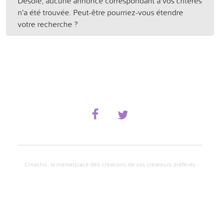
Désolé, aucune annonce correspondant à vos critères
n'a été trouvée. Peut-être pourriez-vous étendre
votre recherche ?
Creachic, la marketplace des créations de vos créateurs préférés