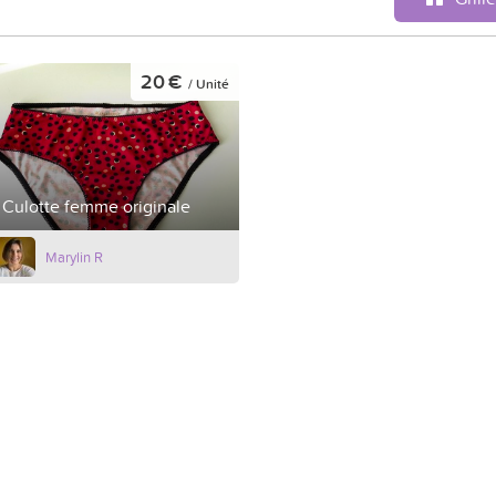
20 €
/ Unité
Culotte femme originale
Marylin R