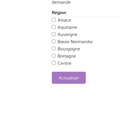
demande
Région
Alsace
Aquitaine
Auvergne
Basse Normandie
Bourgogne
Bretagne
Centre
Champagne Ardennes
Corse
Actualiser
Franche Comté
Haute Normandie
Ile de France
Languedoc-Roussillon
Limousin
Lorraine
Midi-Pyrénées