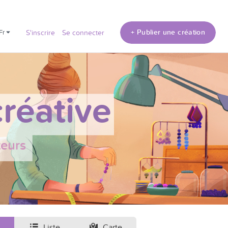
+ Publier une création
fr
S'inscrire
Se connecter
réative
teurs
Liste
Carte