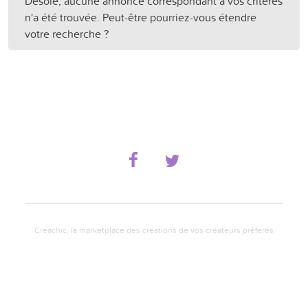
Désolé, aucune annonce correspondant à vos critères
n'a été trouvée. Peut-être pourriez-vous étendre
votre recherche ?
Creachic, la marketplace des créations de vos créateurs préférés