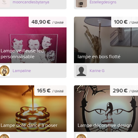
mooncandlesbytanya
Estellegdesigns
48,90 €
100 €
/ Unité
/ Uni
Lampe veilleuse led
personnalisable
lampe en bois flotté
Lampaline
Karine G
165 €
290 €
/ Unité
/ Uni
Lampe pole dance à poser
Lampe décorative design