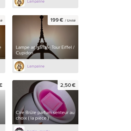
Lampaline
199 €
té
/ Unité
e
Lampe artisanale Tour Eiffel /
Cupidon
Lampaline
€
2,50 €
Cire Brûle parfum senteur au
choix ( la pièce )